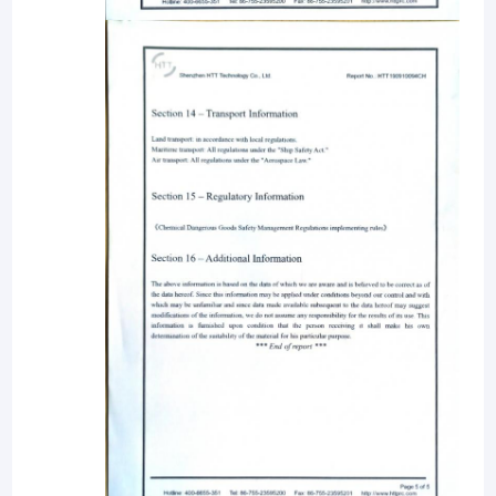
درباره ما
تور کارخانه
کنترل کیفیت
KWS در Dongguan ، گوانگدونگ واقع شده است ، با موقعیت جغرافیایی
برتر ، حمل و نقل مناسب و حمل و نقل کالا بدون مانع. و تا کنون ، ما بیش
با ما تماس بگیرید
از 50 کارمند داریم ، روند کار منظم است و کارایی کار بالا است ، بنابراین
ما همیشه در زمان تحویل می دهیم
اخبار
درخواست نقل قول
ما همچنین یک تیم تجارت خارجی حرفه ای داریم و فروش سالانه ما تا 0.5
میلیون دلار است. کشورهای اصلی صادراتی ما فرانسه ، آلمان ، ایالات
متحده ، دبی ، ژاپن ، برزیل ، سنگاپور و صبحانه از 30 کشور و منطقه در
خاورمیانه است. به
ماشین آلات معطر
دستگاه پخش کننده رایحه HVAC
دستگاه رایحه عطر
ما متعهد به تولید محصولات با کیفیت بالا و مطابق با استانداردهای بین
المللی هستیم و همیشه از استانداردهای بین المللی پیروی می کنیم و