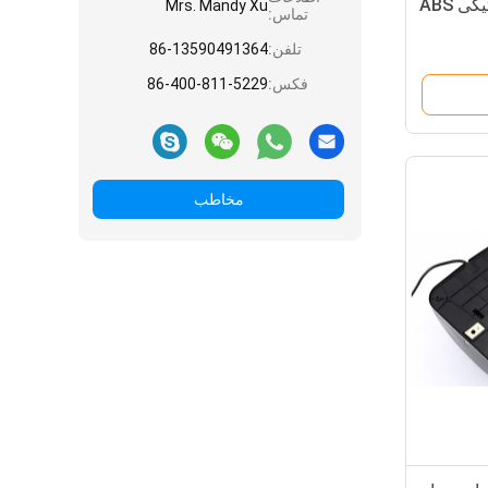
 ABS
Mrs. Mandy Xu
تماس:
تلفن:
86-13590491364
فکس:
86-400-811-5229
مخاطب