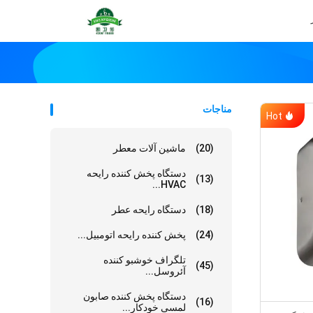
مناجات
Hot
(20)
ماشین آلات معطر
دستگاه پخش کننده رایحه
(13)
HVAC...
(18)
دستگاه رایحه عطر
(24)
پخش کننده رایحه اتومبیل...
تلگراف خوشبو کننده
(45)
آئروسل...
دستگاه پخش کننده صابون
(16)
لمسی خودکار...