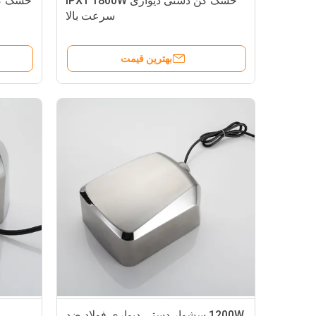
خشک کن دستی دیواری IPX1 1800W
سرعت بالا
بهترین قیمت
1200W سشوار دستی دیواری فولاد ضد
خ