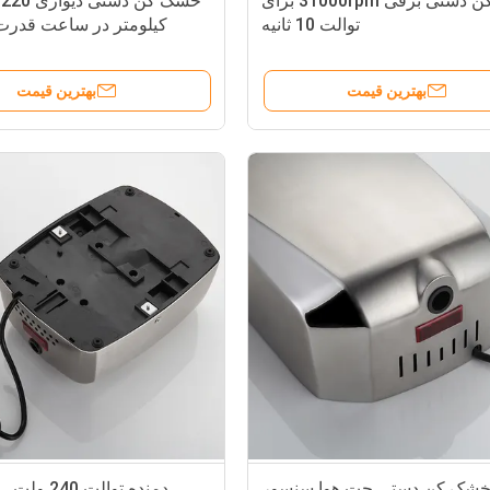
خشک کن دستی برقی 31000rpm برای
توالت 10 ثانیه
کیلومتر در ساعت قدرت 
بهترین قیمت
بهترین قیمت
شک کن دستی جت هوا سنسور
دمنده توالت 