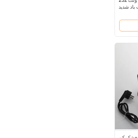
خشک کن دستی دیواری 220 ولت 252
باد شدید
240 ولت ، خشک کن