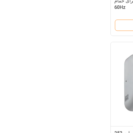
کن دستی برقی 73db برای حمام
60Hz