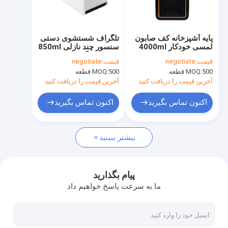
درباره ما
تور کارخانه
پایه آشپزخانه کف صابون
تلگراف شستشوی دستی
لمسی خودکار 4000ml
سنسور چند نازلی 850ml
کنترل کیفیت
مخصوص آشپزخانه
قیمت:
negotiate
قیمت:
negotiate
500 قطعه
MOQ:
500 قطعه
MOQ:
با ما تماس بگیرید
آخرین قیمت را دریافت کنید
آخرین قیمت را دریافت کنید
اخبار
اکنون تماس بگیرید
اکنون تماس بگیرید
درخواست نقل قول
بیشتر ببینید
ماشین آلات معطر
پیام بگذارید
ما به سرعت پاسخ خواهیم داد
دستگاه پخش کننده رایحه HVAC
دستگاه رایحه عطر