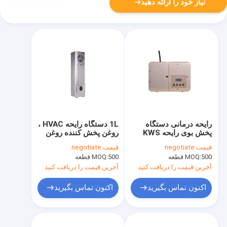
نیاز خود را ارائه دهید
رایحه درمانی دستگاه
1L دستگاه رایحه HVAC ،
پخش بوی رایحه KWS
روغن پخش کننده روغن
Aluminium HVAC
ضروری کف 160x600
قیمت:
negotiate
قیمت:
negotiate
میلی متر
500 قطعه
MOQ:
500 قطعه
MOQ:
آخرین قیمت را دریافت کنید
آخرین قیمت را دریافت کنید
اکنون تماس بگیرید
اکنون تماس بگیرید