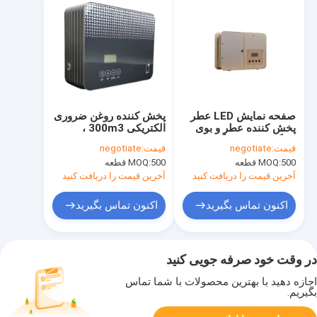
صفحه نمایش LED عطر
پخش کننده روغن ضروری
پخش کننده عطر و بوی
الکتریکی 300m3 ،
بزرگ منطقه بزرگ
سیستم رایحه درمانی PP
قیمت:
negotiate
قیمت:
negotiate
HVAC
500 قطعه
MOQ:
500 قطعه
MOQ:
آخرین قیمت را دریافت کنید
آخرین قیمت را دریافت کنید
اکنون تماس بگیرید
اکنون تماس بگیرید
در وقت خود صرفه جویی کنید
اجازه دهید با بهترین محصولات با شما تماس
بگیریم.