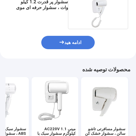
سشوار پر قدرت 1.2 کیلو
وات ، سشوار حرفه ای موی
توالت
ادامه هید
محصولات توصیه شده
سشوار مسافرتی تاشو
مینی AC220V 1.1
سشوار سبک حرف
سالن ، سشوار خشک کن
کیلوگرم سشوار سبک با
ABS ، سشوار ب