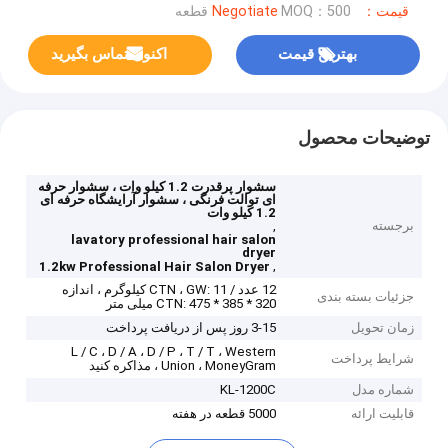
قیمت：Negotiate
MOQ：500 قطعه
بهترین قیمت
اکنون تماس بگیرید
توضیحات محصول
سشوار پرقدرت 1.2 کیلو وات ، سشوار حرفه
ای توالت فرنگی ، سشوار آرایشگاه حرفه ای
1.2 کیلو وات
برجسته
,
lavatory professional hair salon
dryer
,
1.2kw Professional Hair Salon Dryer
12 عدد / CTN ، GW: 11 کیلوگرم ، اندازه
جزئیات بسته بندی
CTN: 475 * 385 * 320 میلی متر
زمان تحویل
3-15 روز پس از دریافت پرداخت
L / C ، D / A ، D / P ، T / T ، Western
شرایط پرداخت
Union ، MoneyGram ، مذاکره کنید
شماره مدل
KL-1200C
قابلیت ارائه
5000 قطعه در هفته