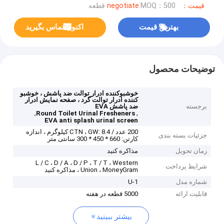
قیمت：negotiate
MOQ：500 قطعه
بهترین قیمت
اکنون تماس بگیرید
توضیحات محصول
خوشبوکننده ادرار توالت ضد پاشش ، خوشبو
کننده ادرار توالت گرد ، صفحه نمایش ادرار
برجسته
ضد پاشش EVA
,
,
Round Toilet Urinal Fresheners
EVA anti splash urinal screen
200 عدد / CTN ، GW: 8.4 کیلوگرم ، اندازه
جزئیات بسته بندی
کارتن: 660 * 450 * 300 سانتی متر
زمان تحویل
مذاکره کنید
L / C ، D / A ، D / P ، T / T ، Western
شرایط پرداخت
Union ، MoneyGram ، مذاکره کنید
شماره مدل
U-1
قابلیت ارائه
5000 قطعه در هفته
بیشتر ببینید