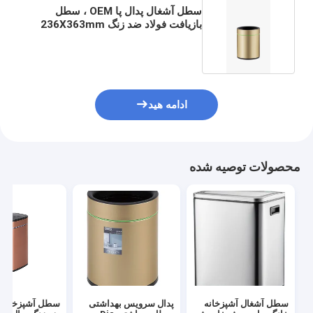
سطل آشغال پدال پا OEM ، سطل
بازیافت فولاد ضد زنگ 236X363mm
ادامه هید
محصولات توصیه شده
سطل آشغال آشپزخانه
پدال سرویس بهداشتی
سطل آشپزخانه 