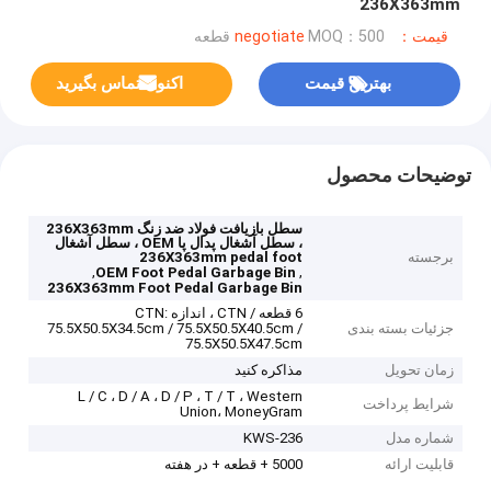
236X363mm
قیمت：negotiate
MOQ：500 قطعه
بهترین قیمت
اکنون تماس بگیرید
توضیحات محصول
سطل بازیافت فولاد ضد زنگ 236X363mm
، سطل آشغال پدال پا OEM ، سطل آشغال
برجسته
236X363mm pedal foot
,
,
OEM Foot Pedal Garbage Bin
236X363mm Foot Pedal Garbage Bin
6 قطعه / CTN ، اندازه CTN:
جزئیات بسته بندی
75.5X50.5X34.5cm / 75.5X50.5X40.5cm /
75.5X50.5X47.5cm
زمان تحویل
مذاکره کنید
L / C ، D / A ، D / P ، T / T ، Western
شرایط پرداخت
Union، MoneyGram
شماره مدل
KWS-236
قابلیت ارائه
5000 + قطعه + در هفته