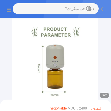
9
/
2
قیمت：negotiable
MOQ：2400