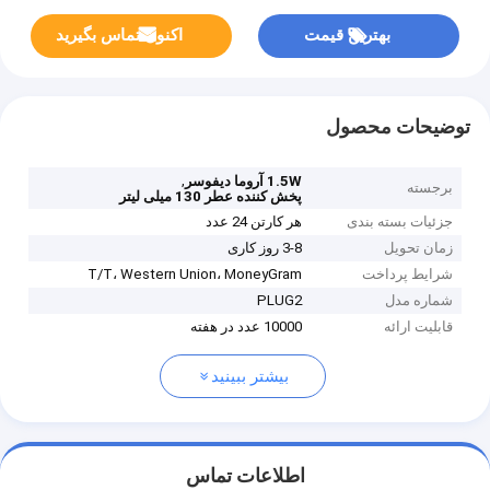
بهترین قیمت
اکنون تماس بگیرید
توضیحات محصول
,
1.5W آروما دیفوسر
برجسته
پخش کننده عطر 130 میلی لیتر
جزئیات بسته بندی
هر کارتن 24 عدد
زمان تحویل
3-8 روز کاری
شرایط پرداخت
T/T، Western Union، MoneyGram
شماره مدل
PLUG2
قابلیت ارائه
10000 عدد در هفته
بیشتر ببینید
اطلاعات تماس