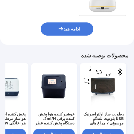
کننده عطر مه خنک خانگی
ادامه هید
محصولات توصیه شده
رطوبت ساز اولتراسونیک
خوشبو کننده هوا پخش
پخش کننده اسا
USB بلوتوث بلندگو
کننده برقی 2ml/H،
هواساز مرطوب ک
موسیقی 7 چراغ های
دستگاه پخش کننده عطر
رنگارنگ LED تغییر دهنده
تجاری CE اتوماتیک
الکتری شعله مه
آروماتراپی پخش کننده
آلتراسونیک
بهترین قیمت
بهترین قیمت
بهترین ق