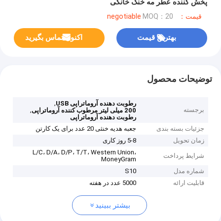
پخش کننده عطر مه خنک خانگی
قیمت：negotiable
MOQ：20
بهترین قیمت
اکنون تماس بگیرید
توضیحات محصول
,
رطوبت دهنده آروماتراپی USB
برجسته
,
200 میلی لیتر مرطوب کننده آروماتراپی
رطوبت دهنده آروماتراپی
جزئیات بسته بندی
جعبه هدیه خنثی 20 عدد برای یک کارتن
زمان تحویل
5-8 روز کاری
L/C، D/A، D/P، T/T، Western Union،
شرایط پرداخت
MoneyGram
شماره مدل
S10
قابلیت ارائه
5000 عدد در هفته
بیشتر ببینید