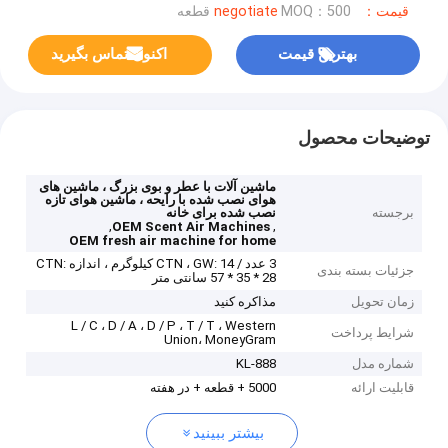
قیمت：negotiate
MOQ：500 قطعه
بهترین قیمت
اکنون تماس بگیرید
توضیحات محصول
ماشین آلات با عطر و بوی بزرگ ، ماشین های
هوای نصب شده با رایحه ، ماشین هوای تازه
برجسته
نصب شده برای خانه
,
,
OEM Scent Air Machines
OEM fresh air machine for home
3 عدد / CTN ، GW: 14 کیلوگرم ، اندازه CTN:
جزئیات بسته بندی
57 * 35 * 28 سانتی متر
زمان تحویل
مذاکره کنید
L / C ، D / A ، D / P ، T / T ، Western
شرایط پرداخت
Union، MoneyGram
شماره مدل
KL-888
قابلیت ارائه
5000 + قطعه + در هفته
بیشتر ببینید