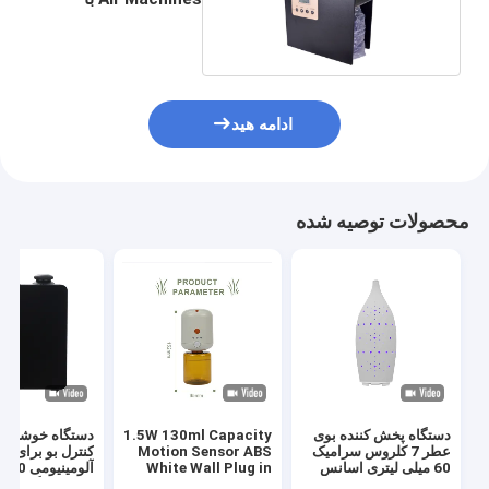
ظرفیت 500ML
ادامه هید
محصولات توصیه شده
دستگاه پخش کننده بوی
1.5W 130ml Capacity
دستگاه خوشبو کن
عطر 7 کلروس سرامیک
Motion Sensor ABS
کنترل بو برای ب
60 میلی لیتری اسانس
White Wall Plug in
Aroma Diffuser
لیتری خانگی