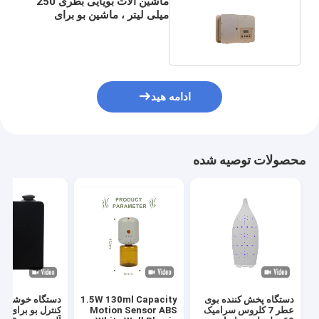
ماشین آلات بویایی بطری 250
میلی لیتر ، ماشین بو برای
روغن ضروری دفتر
ادامه هید
محصولات توصیه شده
دستگاه پخش کننده بوی
1.5W 130ml Capacity
دستگاه خوشبو کن
عطر 7 کلروس سرامیک
Motion Sensor ABS
کنترل بو برای ب