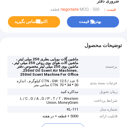
ضروری دفتر
قیمت：negotiate
MOQ：500 قطعه
بهترین قیمت
اکنون تماس بگیرید
توضیحات محصول
ماشین آلات بویایی بطری 250 میلی لیتر ،
ماشین آلات هوای بوی روغن 250 میلی لیتر ،
برجسته
ماشین بوی 250 میلی لیتر مخصوص دفتر
,
,
250ml Oil Scent Air Machines
250ml Scent Machine For Office
5 عدد / CTN ، GW: 12.5 کیلوگرم ، اندازه
جزئیات بسته بندی
CTN: 70 * 34 * 30 سانتی متر
زمان تحویل
مذاکره کنید
L / C ، D / A ، D / P ، T / T ، Western
شرایط پرداخت
Union، MoneyGram
شماره مدل
KL-111
قابلیت ارائه
5000 + قطعه + در هفته