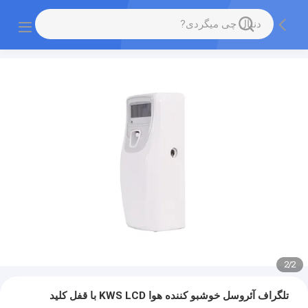
2
/
2
تلگراف آئروسل خوشبو کننده هوا KWS LCD با قفل کلید