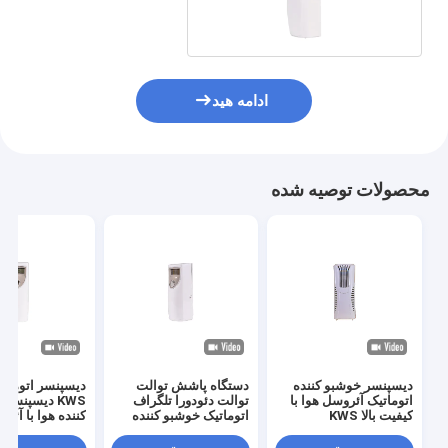
قفل کلید
ادامه هید
محصولات توصیه شده
دیسپنسر خوشبو کننده
دستگاه پاشش توالت
دیسپنسر اتوماتی
اتوماتیک آئروسل هوا با
توالت دئودورا تلگراف
KWS دیسپنسر
کیفیت بالا KWS
اتوماتیک خوشبو کننده
کننده هوا با آئر
هوا
دیجیتال