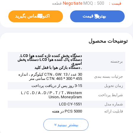
قیمت：Negotiate
MOQ：500 قطعه
بهترین قیمت
اکنون تماس بگیرید
توضیحات محصول
,
دستگاه پخش کننده تازه کننده هوا LCD
دستگاه پاک کننده هوا LCD دستگاه پخش
برجسته
اسپری
,
دستگاه بازکن هوا با قفل کلید
30 عدد / CTN ، GW: 13 کیلوگرم ، اندازه
جزئیات بسته بندی
CTN: 465 * 300 * 455 سانتی متر
زمان تحویل
3-15 روز پس از دریافت پرداخت
L / C ، D / A ، D / P ، T / T ، Western
شرایط پرداخت
Union، MoneyGram
شماره مدل
LCD CY-1551
قابلیت ارائه
5000 PCS در هفته
بیشتر ببینید