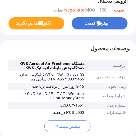
آئروسل دیجیتال
قیمت：Negotiate
MOQ：500 قطعه
بهترین قیمت
اکنون تماس بگیرید
توضیحات محصول
,
دستگاه KWS Aerosol Air Freshener
برجسته
دستگاه پخش مایعات اتوماتیک KWS
30 عدد / CTN ، GW: 13 کیلوگرم ، اندازه
جزئیات بسته بندی
CTN: 465 * 300 * 455 سانتی متر
زمان تحویل
3-15 روز پس از دریافت پرداخت
L / C ، D / A ، D / P ، T / T ، Western
شرایط پرداخت
Union، MoneyGram
شماره مدل
LCD CY-1551
قابلیت ارائه
5000 PCS در هفته
بیشتر ببینید