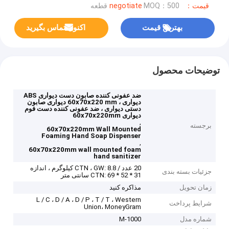
قیمت：negotiate
MOQ：500 قطعه
بهترین قیمت
اکنون تماس بگیرید
توضیحات محصول
ضد عفونی کننده صابون دست دیواری ABS
دیواری ، 60x70x220 mm دیواری صابون
دستی دیواری ، ضد عفونی کننده دست فوم
دیواری 60x70x220mm
,
برجسته
60x70x220mm Wall Mounted
Foaming Hand Soap Dispenser
,
60x70x220mm wall mounted foam
hand sanitizer
20 عدد / CTN ، GW: 8.8 کیلوگرم ، اندازه
جزئیات بسته بندی
CTN: 69 * 52 * 31 سانتی متر
زمان تحویل
مذاکره کنید
L / C ، D / A ، D / P ، T / T ، Western
شرایط پرداخت
Union، MoneyGram
شماره مدل
M-1000