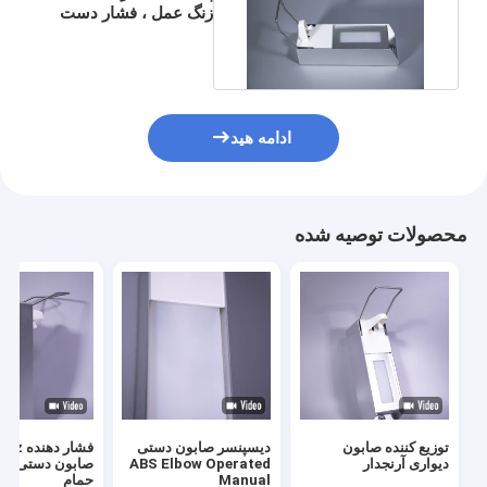
زنگ عمل ، فشار دست
بیمارستان صابون
ادامه هید
محصولات توصیه شده
توزیع کننده صابون
دیسپنسر صابون دستی
فشا
دیواری آرنجدار
ABS Elbow Operated
صابون دستی م
Manual
حمام