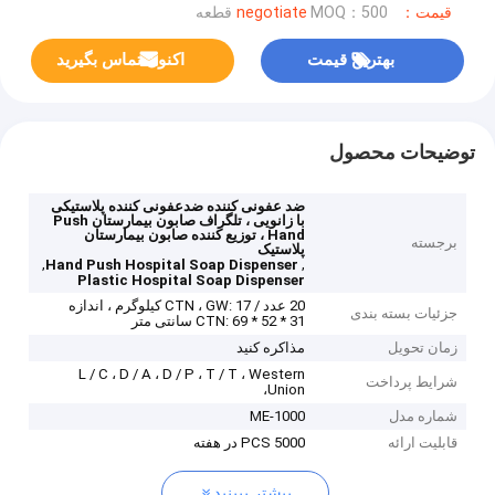
قیمت：negotiate
MOQ：500 قطعه
بهترین قیمت
اکنون تماس بگیرید
توضیحات محصول
ضد عفونی کننده ضدعفونی کننده پلاستیکی
با زانویی ، تلگراف صابون بیمارستان Push
Hand ، توزیع کننده صابون بیمارستان
برجسته
پلاستیک
,
,
Hand Push Hospital Soap Dispenser
Plastic Hospital Soap Dispenser
20 عدد / CTN ، GW: 17 کیلوگرم ، اندازه
جزئیات بسته بندی
CTN: 69 * 52 * 31 سانتی متر
زمان تحویل
مذاکره کنید
L / C ، D / A ، D / P ، T / T ، Western
شرایط پرداخت
Union،
شماره مدل
ME-1000
قابلیت ارائه
5000 PCS در هفته
بیشتر ببینید